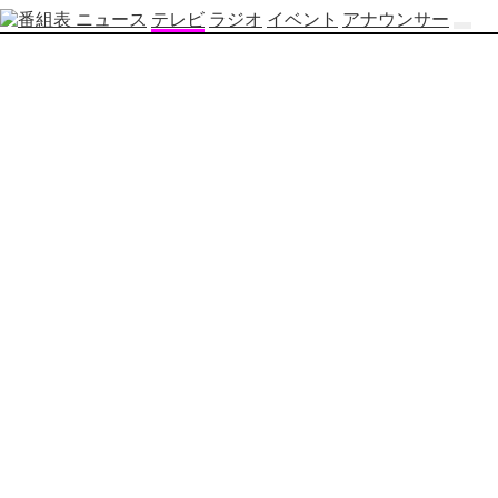
ニュース
テレビ
ラジオ
イベント
アナウンサー
テ
レ
ビ
番
組
表
OBS
制
作
番
組