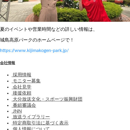
夏のイベントや営業時間などの詳しい情報は、
城島高原パークのホームページで！
https://www.kijimakogen-park.jp/
会社情報
採用情報
モニター募集
会社見学
後援依頼
大分放送文化・スポーツ振興財団
番組審議会
JNN
放送ライブラリー
特定商取引法に基づく表示
個人情報について