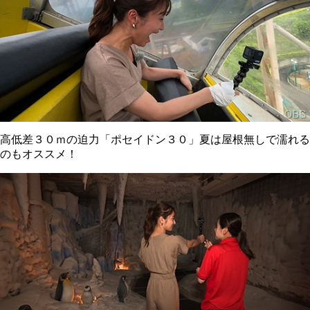
高低差３０ｍの迫力「ポセイドン３０」夏は屋根無しで濡れる
のもオススメ！