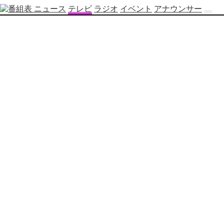
ニュース
テレビ
ラジオ
イベント
アナウンサー
テ
レ
ビ
番
組
表
OBS
制
作
番
組