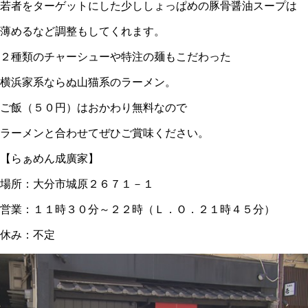
若者をターゲットにした少ししょっぱめの豚骨醤油スープは
薄めるなど調整もしてくれます。
２種類のチャーシューや特注の麺もこだわった
横浜家系ならぬ山猫系のラーメン。
ご飯（５０円）はおかわり無料なので
ラーメンと合わせてぜひご賞味ください。
【らぁめん成廣家】
場所：大分市城原２６７１－１
営業：１１時３０分～２２時（Ｌ．Ｏ．２１時４５分）
休み：不定