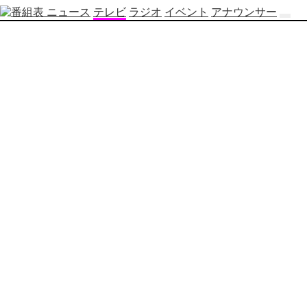
ニュース
テレビ
ラジオ
イベント
アナウンサー
テ
レ
ビ
番
組
表
OBS
制
作
番
組