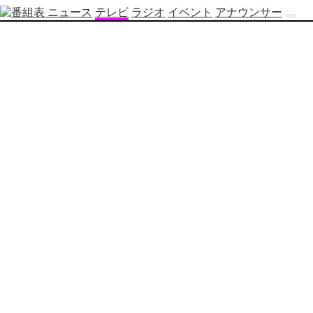
ニュース
テレビ
ラジオ
イベント
アナウンサー
テ
レ
ビ
番
組
表
OBS
制
作
番
組