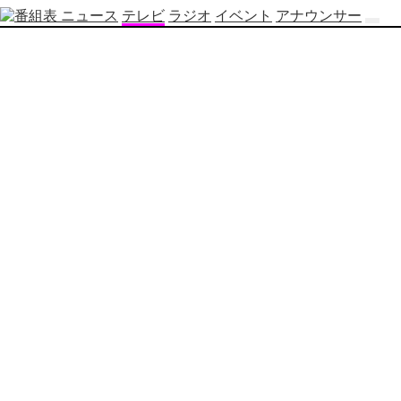
ニュース
テレビ
ラジオ
イベント
アナウンサー
テ
レ
ビ
番
組
表
OBS
制
作
番
組