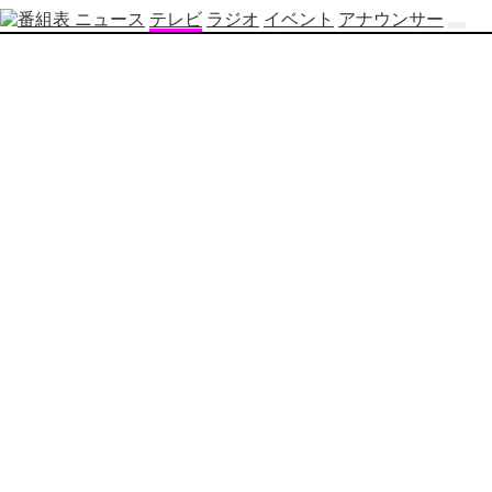
ニュース
テレビ
ラジオ
イベント
アナウンサー
テ
レ
ビ
番
組
表
OBS
制
作
番
組