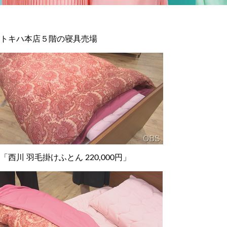
トキハ本店５階の寝具売場
「西川 羽毛掛けふとん 220,000円」