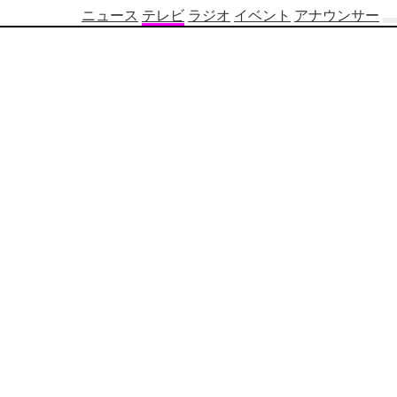
ニュース
テレビ
ラジオ
イベント
アナウンサー
テ
レ
ビ
番
組
表
OBS
制
作
番
組