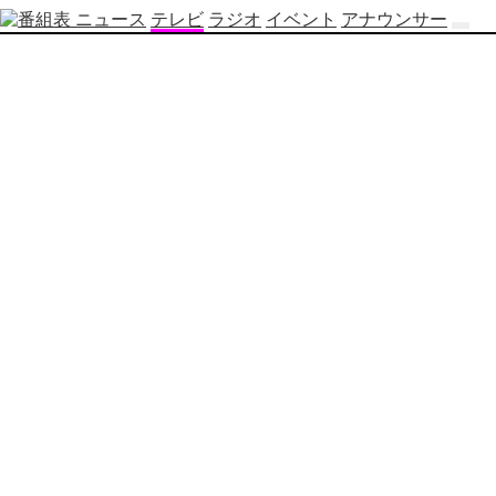
ニュース
テレビ
ラジオ
イベント
アナウンサー
テ
レ
ビ
番
組
表
OBS
制
作
番
組