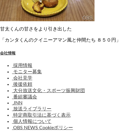
甘太くんの甘さをより引き出した
「カンタくんのクイニーアマン風と仲間たち ８５０円」
会社情報
採用情報
モニター募集
会社見学
後援依頼
大分放送文化・スポーツ振興財団
番組審議会
JNN
放送ライブラリー
特定商取引法に基づく表示
個人情報について
OBS NEWS Cookieポリシー