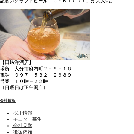
記念のクラフトビール「ＣＥＮＴＵＲＹ」が大人気。
【田﨑洋酒店】
場所：大分市府内町２－６－１６
電話：０９７－５３２－２６８９
営業：１０時～２２時
（日曜日は正午開店）
会社情報
採用情報
モニター募集
会社見学
後援依頼