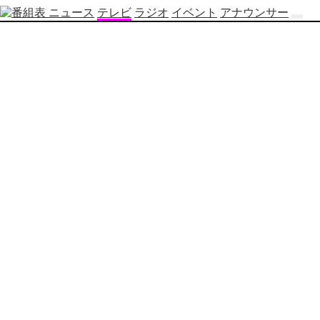
ニュース
テレビ
ラジオ
イベント
アナウンサー
テ
レ
ビ
番
組
表
OBS
制
作
番
組