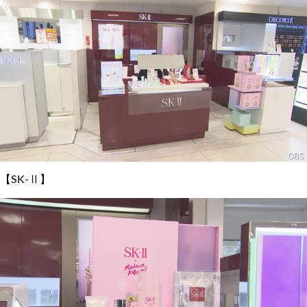
【SK-Ⅱ】