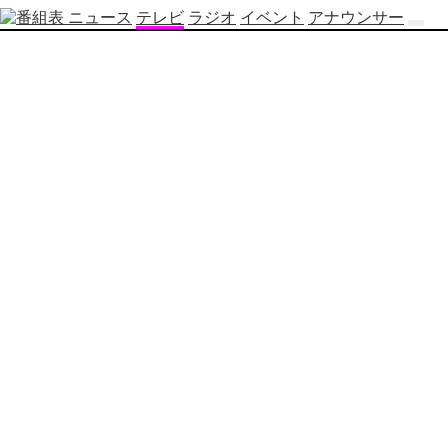
ニュース
テレビ
ラジオ
イベント
アナウンサー
テ
レ
ビ
番
組
表
OBS
制
作
番
組