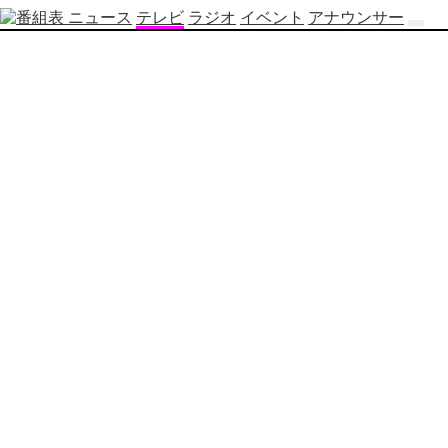
ニュース
テレビ
ラジオ
イベント
アナウンサー
テ
レ
ビ
番
組
表
OBS
制
作
番
組