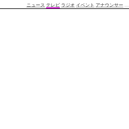
ニュース
テレビ
ラジオ
イベント
アナウンサー
テ
レ
ビ
番
組
表
OBS
制
作
番
組