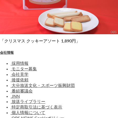
「クリスマス クッキーアソート 1,890円」
会社情報
採用情報
モニター募集
会社見学
後援依頼
大分放送文化・スポーツ振興財団
番組審議会
JNN
放送ライブラリー
特定商取引法に基づく表示
個人情報について