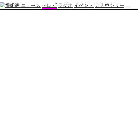
ニュース
テレビ
ラジオ
イベント
アナウンサー
テ
レ
ビ
番
組
表
OBS
制
作
番
組