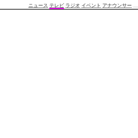
ニュース
テレビ
ラジオ
イベント
アナウンサー
テ
レ
ビ
番
組
表
OBS
制
作
番
組