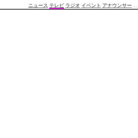
ニュース
テレビ
ラジオ
イベント
アナウンサー
テ
レ
ビ
番
組
表
OBS
制
作
番
組