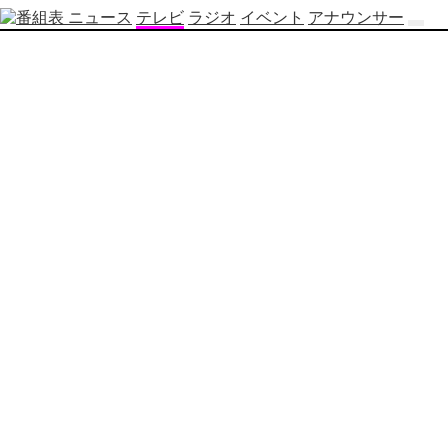
ニュース
テレビ
ラジオ
イベント
アナウンサー
テ
レ
ビ
番
組
表
OBS
制
作
番
組