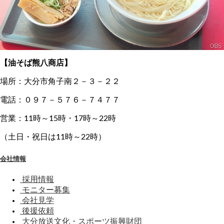
【油そば熊八商店】
場所：大分市角子南２－３－２２
電話：０９７－５７６－７４７７
営業：11時～15時・17時～22時
（土日・祝日は11時～22時）
会社情報
採用情報
モニター募集
会社見学
後援依頼
大分放送文化・スポーツ振興財団