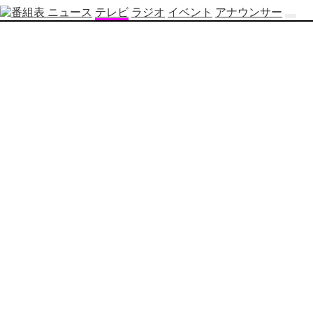
ニュース
テレビ
ラジオ
イベント
アナウンサー
テ
レ
ビ
番
組
表
OBS
制
作
番
組