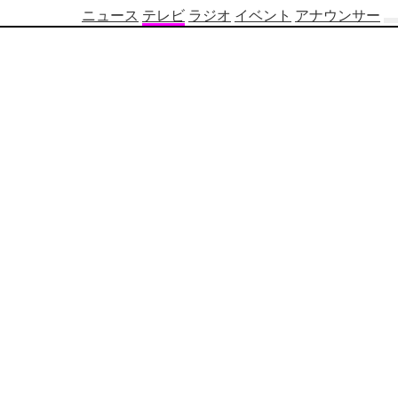
ニュース
テレビ
ラジオ
イベント
アナウンサー
テ
レ
ビ
番
組
表
OBS
制
作
番
組