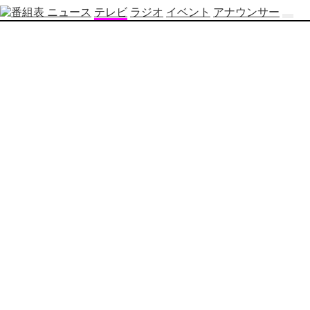
ニュース
テレビ
ラジオ
イベント
アナウンサー
テ
レ
ビ
番
組
表
OBS
制
作
番
組