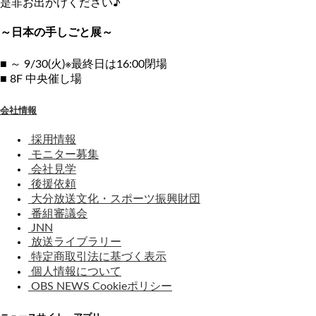
是非お出かけください♪
～日本の手しごと展～
■ ～ 9/30(火)※最終日は16:00閉場
■ 8F 中央催し場
会社情報
採用情報
モニター募集
会社見学
後援依頼
大分放送文化・スポーツ振興財団
番組審議会
JNN
放送ライブラリー
特定商取引法に基づく表示
個人情報について
OBS NEWS Cookieポリシー