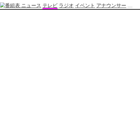
ニュース
テレビ
ラジオ
イベント
アナウンサー
テ
レ
ビ
番
組
表
OBS
制
作
番
組