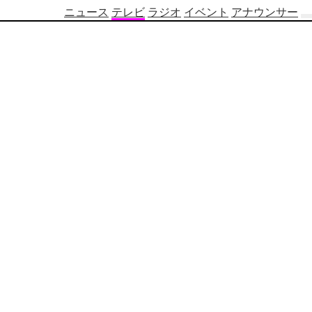
ニュース
テレビ
ラジオ
イベント
アナウンサー
テ
レ
ビ
番
組
表
OBS
制
作
番
組