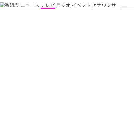
ニュース
テレビ
ラジオ
イベント
アナウンサー
テ
レ
ビ
番
組
表
OBS
制
作
番
組