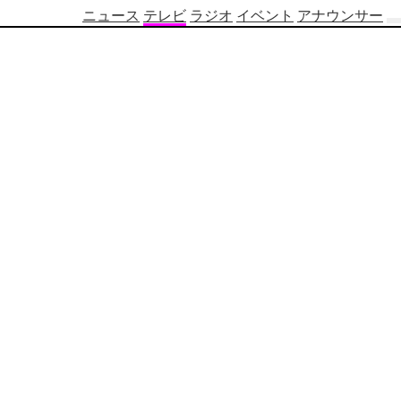
ニュース
テレビ
ラジオ
イベント
アナウンサー
テ
レ
ビ
番
組
表
OBS
制
作
番
組