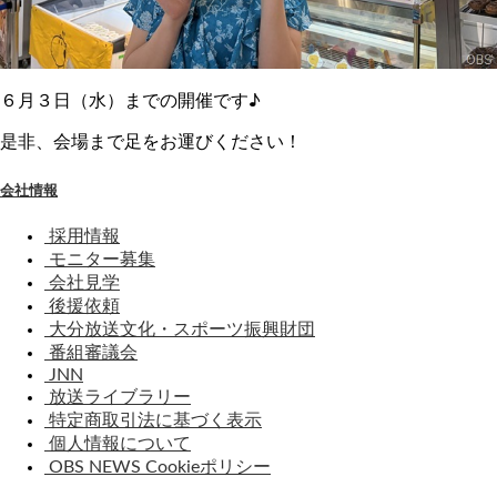
６月３日（水）までの開催です♪
是非、会場まで足をお運びください！
会社情報
採用情報
モニター募集
会社見学
後援依頼
大分放送文化・スポーツ振興財団
番組審議会
JNN
放送ライブラリー
特定商取引法に基づく表示
個人情報について
OBS NEWS Cookieポリシー