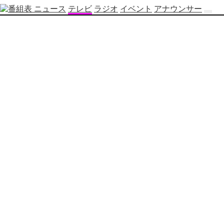
ニュース
テレビ
ラジオ
イベント
アナウンサー
テ
レ
ビ
番
組
表
OBS
制
作
番
組