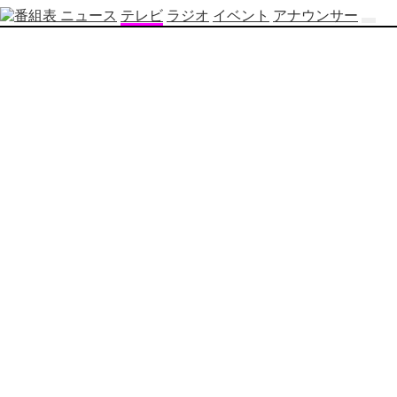
ニュース
テレビ
ラジオ
イベント
アナウンサー
テ
レ
ビ
番
組
表
OBS
制
作
番
組