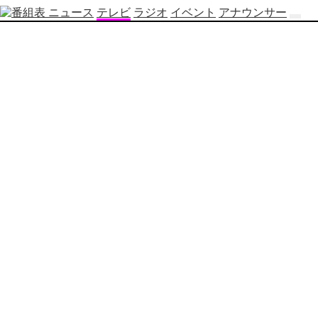
ニュース
テレビ
ラジオ
イベント
アナウンサー
テ
レ
ビ
番
組
表
OBS
制
作
番
組