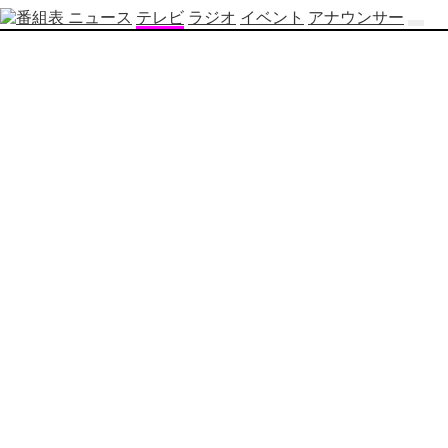
ニュース
テレビ
ラジオ
イベント
アナウンサー
テ
レ
ビ
番
組
表
OBS
制
作
番
組