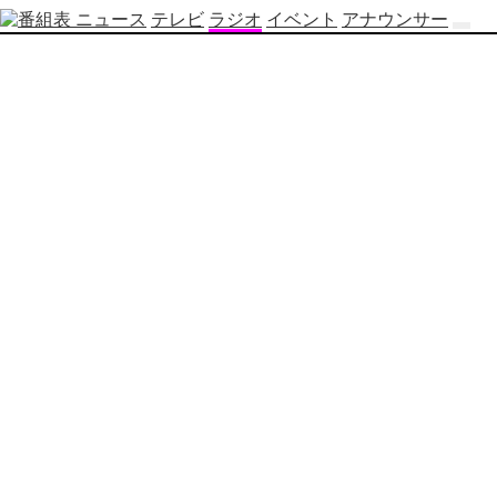
ニュース
テレビ
ラジオ
イベント
アナウンサー
テ
レ
ビ
番
組
表
OBS
制
作
番
組