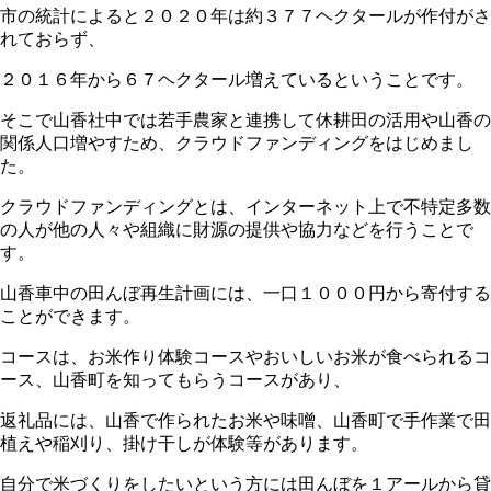
市の統計によると２０２０年は約３７７ヘクタールが作付がさ
れておらず、
２０１６年から６７ヘクタール増えているということです。
そこで山香社中では若手農家と連携して休耕田の活用や山香の
関係人口増やすため、クラウドファンディングをはじめまし
た。
クラウドファンディングとは、インターネット上で不特定多数
の人が他の人々や組織に財源の提供や協力などを行うことで
す。
山香車中の田んぼ再生計画には、一口１０００円から寄付する
ことができます。
コースは、お米作り体験コースやおいしいお米が食べられるコ
ース、山香町を知ってもらうコースがあり、
返礼品には、山香で作られたお米や味噌、山香町で手作業で田
植えや稲刈り、掛け干しが体験等があります。
自分で米づくりをしたいという方には田んぼを１アールから貸