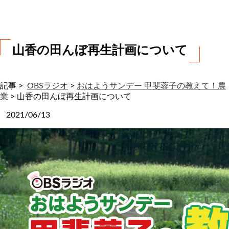
わ
せ
山香の田んぼ再生計画について
記事 >
OBSラジオ
>
おはようサンデー 甲斐蓉子の教えて！農
業
>
山香の田んぼ再生計画について
2021/06/13