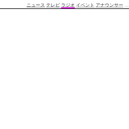
ニュース
テレビ
ラジオ
イベント
アナウンサー
テ
レ
ビ
番
組
表
OBS
制
作
番
組