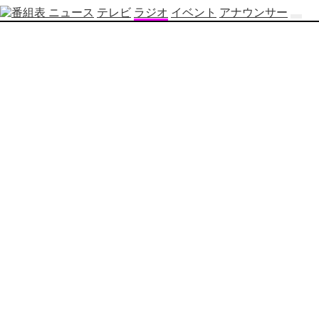
ニュース
テレビ
ラジオ
イベント
アナウンサー
テ
レ
ビ
番
組
表
OBS
制
作
番
組