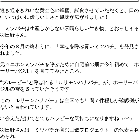
透き通るきれいな黄金色の蜂蜜、試食させていただくと、口の
中いっぱいに優しい甘さと風味が広がりました！
「ミツバチは生産しかしない素晴らしい生き物」とおっしゃる
羽田野さん。
今年の８月の終わりに、「幸せを呼ぶ青いミツバチ」を発見さ
れました。
元々ニホンミツバチを呼ぶために自宅前の畑に今年初めて「ホ
ーリーバジル」を育ててみたところ、
“ブルービー”と呼ばれる「ルリモンハナバチ」が、ホーリーバ
ジルの蜜を吸っていたそうです。
この「ルリモンハナバチ」は全国でも年間７件程しか確認例が
ないと言われています。
出会えただけでとてもハッピーな気持ちになりますね（^^）
羽田野さんは「ミツバチが育む山郷プロジェクト」の代表も務
められ、