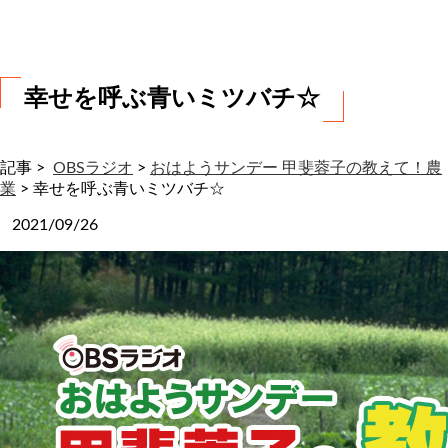
わ
せ
幸せを呼ぶ青いミツバチ☆
記事 >
OBSラジオ
>
おはようサンデー 甲斐蓉子の教えて！農
業
>
幸せを呼ぶ青いミツバチ☆
2021/09/26