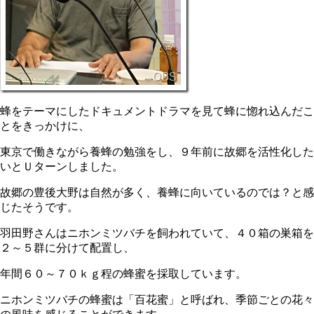
蜂をテーマにしたドキュメントドラマを見て蜂に惚れ込んだこ
とをきっかけに、
東京で働きながら養蜂の勉強をし、９年前に故郷を活性化した
いとＵターンしました。
故郷の豊後大野は自然が多く、養蜂に向いているのでは？と感
じたそうです。
羽田野さんはニホンミツバチを飼われていて、４０箱の巣箱を
２～５群に分けて配置し、
年間６０～７０ｋｇ程の蜂蜜を採取しています。
ニホンミツバチの蜂蜜は「百花蜜」と呼ばれ、季節ごとの花々