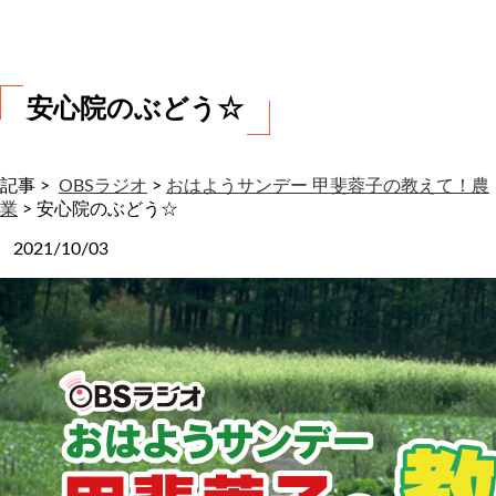
わ
せ
安心院のぶどう☆
記事 >
OBSラジオ
>
おはようサンデー 甲斐蓉子の教えて！農
業
>
安心院のぶどう☆
2021/10/03