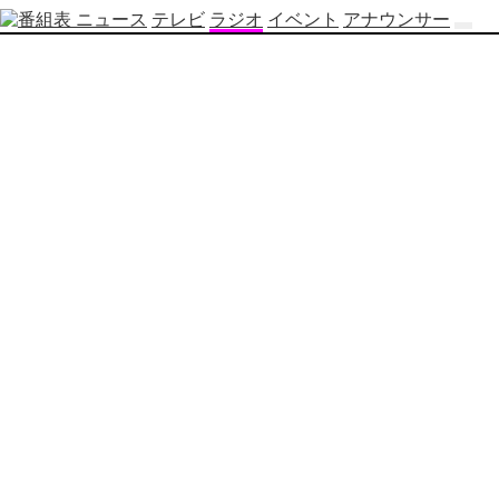
ニュース
テレビ
ラジオ
イベント
アナウンサー
テ
レ
ビ
番
組
表
OBS
制
作
番
組