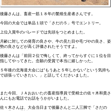
後藤さんは、畜産一筋１８年の繁殖生産者さんです。
今回の大会では単品１頭で「さだの５」号でエントリー。
上位入賞牛のパレードでは先頭をつとめました。
月齢に対しての発育の良さや、牛の見た目や毛づやの良さ、姿
勢の良さなどが高く評価されたそうですよ。
後藤さんは「前回２位で悔しくて、終ってからすぐに１位を目
指してやってきた。念願の受賞で本当に嬉しかった。
５年後の北海道大会には“もうあと５年しかない”という気持ち
で頑張っていきたい。」と話してくださいました。
また今回、ＪＡおおいたの畜産指導員で受精士の佐々木和貴さ
んにもお電話でお話をうかがいました。
佐々木さんは、大会当日まで後藤さんと二人三脚で「さだの