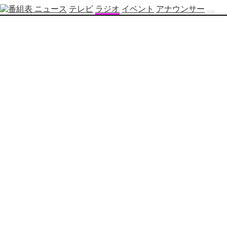
ニュース
テレビ
ラジオ
イベント
アナウンサー
テ
レ
ビ
番
組
表
OBS
制
作
番
組