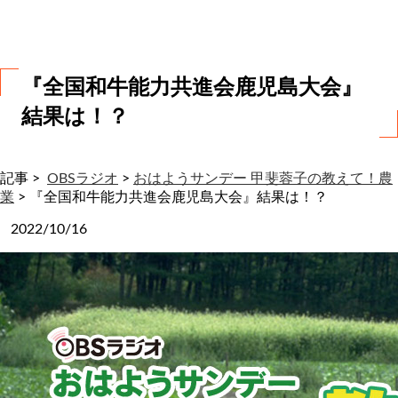
わ
せ
『全国和牛能力共進会鹿児島大会』
結果は！？
記事 >
OBSラジオ
>
おはようサンデー 甲斐蓉子の教えて！農
業
>
『全国和牛能力共進会鹿児島大会』結果は！？
2022/10/16