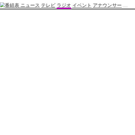
ニュース
テレビ
ラジオ
イベント
アナウンサー
テ
レ
ビ
番
組
表
OBS
制
作
番
組