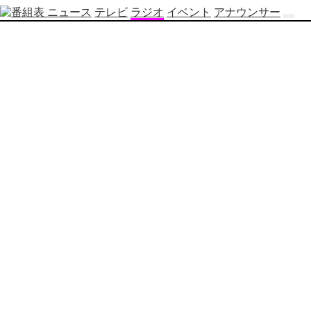
ニュース
テレビ
ラジオ
イベント
アナウンサー
テ
レ
ビ
番
組
表
OBS
制
作
番
組