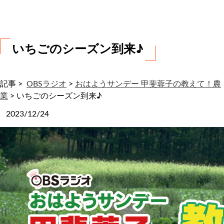
わ
せ
いちごのシーズン到来♪
記事 >
OBSラジオ
>
おはようサンデー 甲斐蓉子の教えて！農
業
>
いちごのシーズン到来♪
2023/12/24