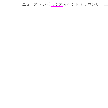
ニュース
テレビ
ラジオ
イベント
アナウンサー
テ
レ
ビ
番
組
表
OBS
制
作
番
組