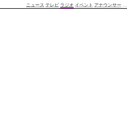
ニュース
テレビ
ラジオ
イベント
アナウンサー
テ
レ
ビ
番
組
表
OBS
制
作
番
組