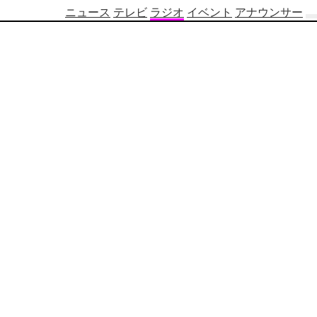
ニュース
テレビ
ラジオ
イベント
アナウンサー
テ
レ
ビ
番
組
表
OBS
制
作
番
組