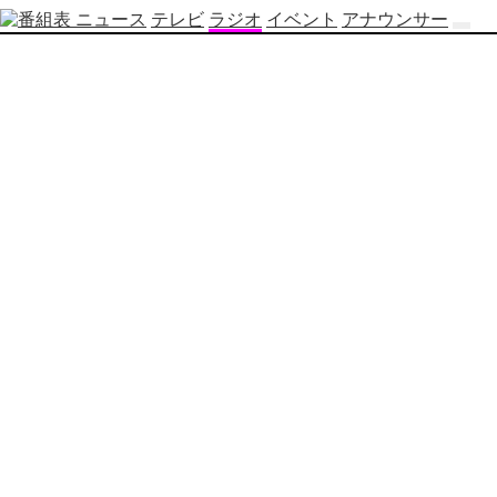
ニュース
テレビ
ラジオ
イベント
アナウンサー
テ
レ
ビ
番
組
表
OBS
制
作
番
組