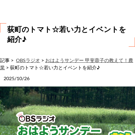
わ
せ
荻町のトマト☆若い力とイベントを
紹介♪
記事 >
OBSラジオ
>
おはようサンデー 甲斐蓉子の教えて！農
業
>
荻町のトマト☆若い力とイベントを紹介♪
2025/10/26