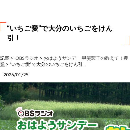
わ
せ
“いちご愛”で大分のいちごをけん
引！
記事 >
OBSラジオ
>
おはようサンデー 甲斐蓉子の教えて！農
業
>
“いちご愛”で大分のいちごをけん引！
2026/01/25