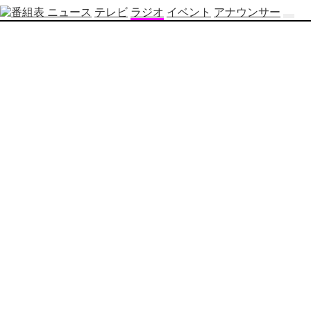
ニュース
テレビ
ラジオ
イベント
アナウンサー
テ
レ
ビ
番
組
表
OBS
制
作
番
組