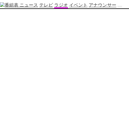
ニュース
テレビ
ラジオ
イベント
アナウンサー
テ
レ
ビ
番
組
表
OBS
制
作
番
組