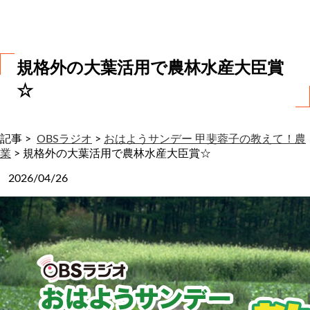
わ
せ
規格外の大葉活用で農林水産大臣賞
☆
記事 >
OBSラジオ
>
おはようサンデー 甲斐蓉子の教えて！農
業
>
規格外の大葉活用で農林水産大臣賞☆
2026/04/26