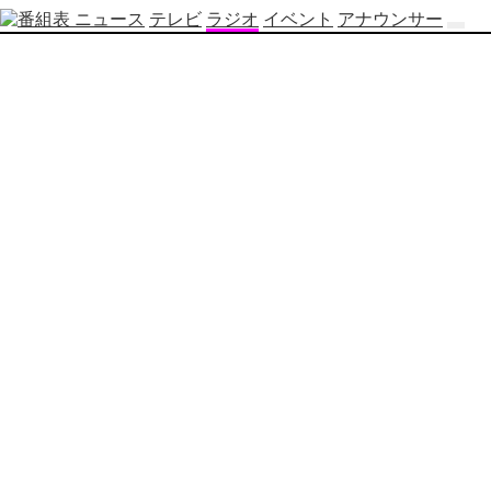
ニュース
テレビ
ラジオ
イベント
アナウンサー
テ
レ
ビ
番
組
表
OBS
制
作
番
組