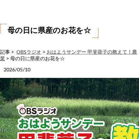
わ
せ
母の日に県産のお花を☆
記事 >
OBSラジオ
>
おはようサンデー 甲斐蓉子の教えて！農
業
>
母の日に県産のお花を☆
2026/05/10