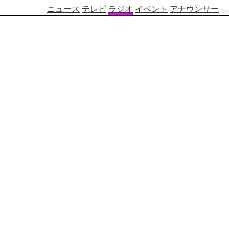
ニュース
テレビ
ラジオ
イベント
アナウンサー
テ
レ
ビ
番
組
表
OBS
制
作
番
組