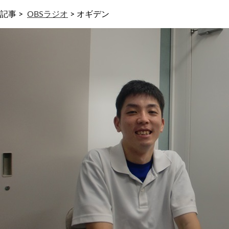
記事 >
OBSラジオ
>
オギデン