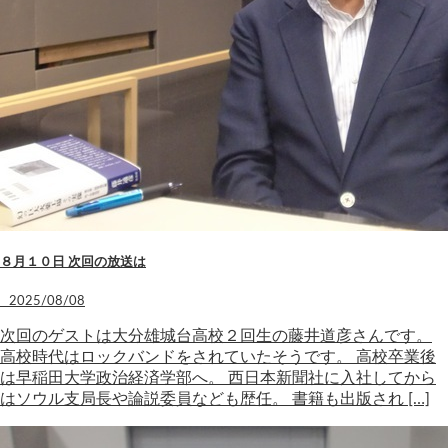
８月１０日 次回の放送は
2025/08/08
次回のゲストは大分雄城台高校２回生の藤井道彦さんです。
高校時代はロックバンドをされていたそうです。 高校卒業後
は早稲田大学政治経済学部へ。 西日本新聞社に入社してから
はソウル支局長や論説委員なども歴任。 書籍も出版され […]