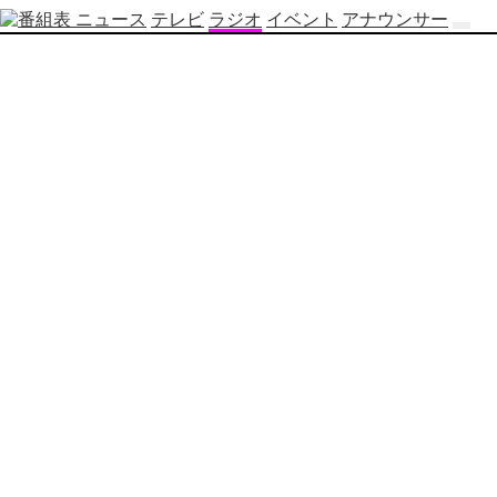
ニュース
テレビ
ラジオ
イベント
アナウンサー
テ
レ
ビ
番
組
表
OBS
制
作
番
組