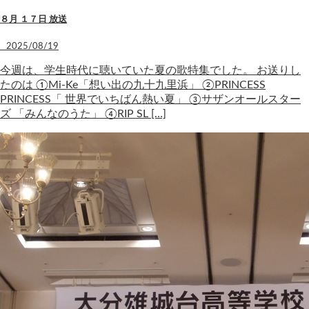
８月 １７日 放送
2025/08/19
今週は、学生時代に聴いていた夏の歌特集でした。 お送りし
たのは ①Mi-Ke「想い出の九十九里浜」 ②PRINCESS
PRINCESS「 世界でいちばん熱い夏」 ③サザンオールスター
ズ 「みんなのうた」 ④RIP SL […]