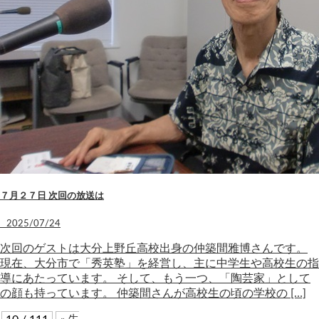
７月２７日 次回の放送は
2025/07/24
次回のゲストは大分上野丘高校出身の仲築間雅博さんです。
現在、大分市で「秀英塾」を経営し、主に中学生や高校生の指
導にあたっています。 そして、もう一つ、「陶芸家」として
の顔も持っています。 仲築間さんが高校生の頃の学校の […]