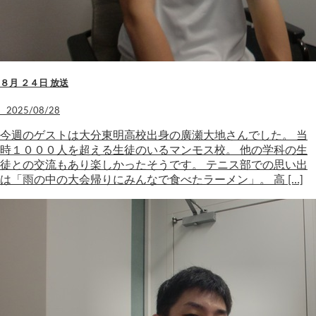
８月 ２４日 放送
2025/08/28
今週のゲストは大分東明高校出身の廣瀬大地さんでした。 当
時１０００人を超える生徒のいるマンモス校。 他の学科の生
徒との交流もあり楽しかったそうです。 テニス部での思い出
は「雨の中の大会帰りにみんなで食べたラーメン」。 高 […]