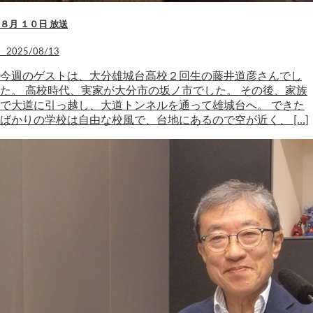
８月 １０日 放送
2025/08/13
今週のゲストは、大分雄城台高校２回生の藤井道彦さんでし
た。 高校時代、実家が大分市の坂ノ市でした。 その後、家族
で大道に引っ越し、大道トンネルを通って雄城台へ。 できた
ばかりの学校は自由な校風で、台地にあるので空が近く、 […]