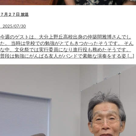
７月２７日 放送
2025/07/30
今週のゲストは、大分上野丘高校出身の仲築間雅博さんでし
た。 当時は学校での勉強がとてもきつかったそうです。 そん
な中、文化祭では実行委員になり進行役も務めたそうです。
普段は勉強にがんばる友人がバンドで素敵な演奏をする姿 […]