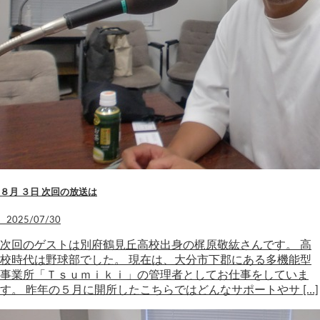
８月 ３日 次回の放送は
2025/07/30
次回のゲストは別府鶴見丘高校出身の梶原敬紘さんです。 高
校時代は野球部でした。 現在は、大分市下郡にある多機能型
事業所「Ｔｓｕｍｉｋｉ」の管理者としてお仕事をしていま
す。 昨年の５月に開所したこちらではどんなサポートやサ […]