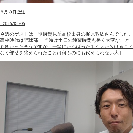
８月 ３日 放送
2025/08/05
今週のゲストは、別府鶴見丘高校出身の梶原敬紘さんでした。
高校時代は野球部。 当時は土日の練習時間も長く大変なこと
も多かったそうですが、一緒にがんばった１４人が欠けること
なく部活を終えられたことは何ものにも代えられない大 […]