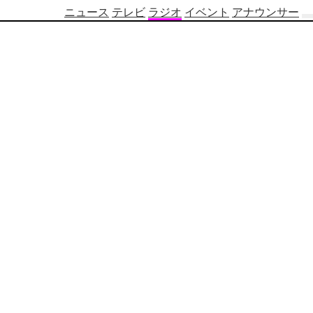
ニュース
テレビ
ラジオ
イベント
アナウンサー
テ
レ
ビ
番
組
表
OBS
制
作
番
組