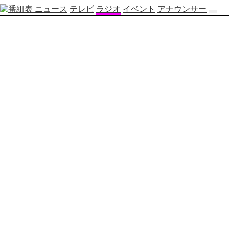
ニュース
テレビ
ラジオ
イベント
アナウンサー
テ
レ
ビ
番
組
表
OBS
制
作
番
組