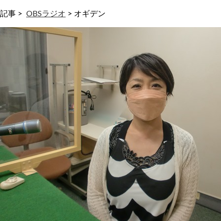
記事 >
OBSラジオ
>
オギデン