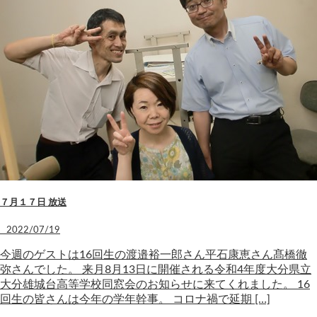
７月１７日 放送
2022/07/19
今週のゲストは16回生の渡邉裕一郎さん平石康恵さん髙橋徹
弥さんでした。 来月8月13日に開催される令和4年度大分県立
大分雄城台高等学校同窓会のお知らせに来てくれました。 16
回生の皆さんは今年の学年幹事。 コロナ禍で延期 […]