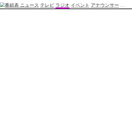
ニュース
テレビ
ラジオ
イベント
アナウンサー
テ
レ
ビ
番
組
表
OBS
制
作
番
組