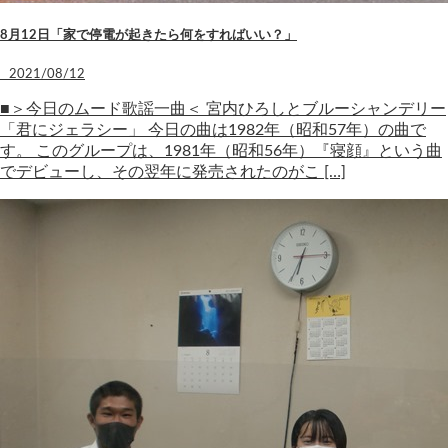
8月12日「家で停電が起きたら何をすればいい？」
2021/08/12
■＞今日のムード歌謡一曲＜ 宮内ひろしとブルーシャンデリー
「君にジェラシー」 今日の曲は1982年（昭和57年）の曲で
す。 このグループは、1981年（昭和56年）『寝顔』という曲
でデビューし、その翌年に発売されたのがこ […]