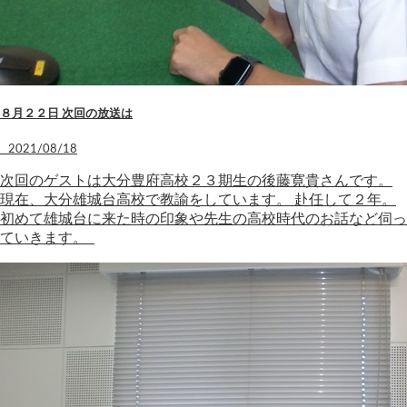
８月２２日 次回の放送は
2021/08/18
次回のゲストは大分豊府高校２３期生の後藤寛貴さんです。
現在、大分雄城台高校で教諭をしています。 赴任して２年。
初めて雄城台に来た時の印象や先生の高校時代のお話など伺っ
ていきます。