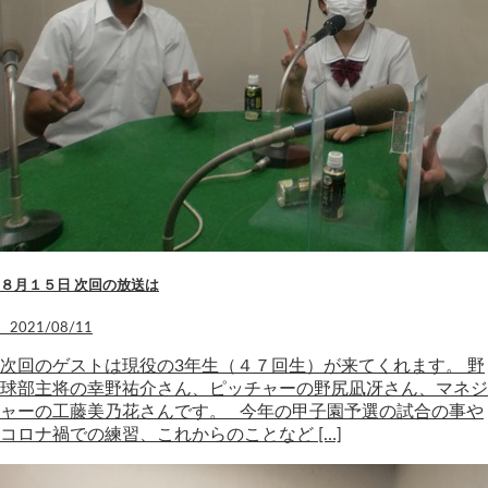
８月１５日 次回の放送は
2021/08/11
次回のゲストは現役の3年生（４７回生）が来てくれます。 野
球部主将の幸野祐介さん、ピッチャーの野尻凪冴さん、マネジ
ャーの工藤美乃花さんです。 今年の甲子園予選の試合の事や
コロナ禍での練習、これからのことなど […]