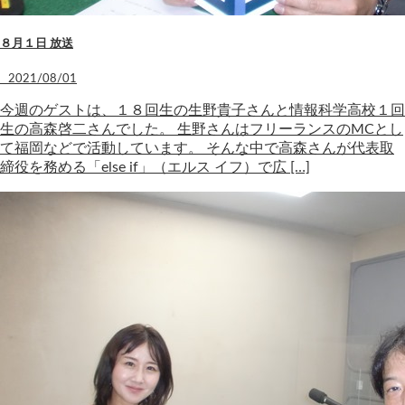
８月１日 放送
2021/08/01
今週のゲストは、１８回生の生野貴子さんと情報科学高校１回
生の高森啓二さんでした。 生野さんはフリーランスのMCとし
て福岡などで活動しています。 そんな中で高森さんが代表取
締役を務める「else if」（エルス イフ）で広 […]