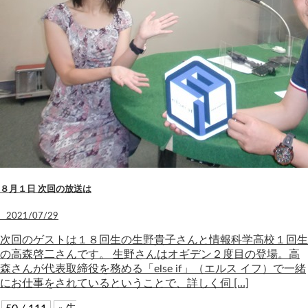
８月１日 次回の放送は
2021/07/29
次回のゲストは１８回生の生野貴子さんと情報科学高校１回生
の高森啓二さんです。 生野さんはオギデン２度目の登場。高
森さんが代表取締役を務める「else if」（エルス イフ）で一緒
にお仕事をされているということで、詳しく伺 […]