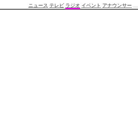
ニュース
テレビ
ラジオ
イベント
アナウンサー
テ
レ
ビ
番
組
表
OBS
制
作
番
組