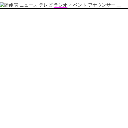
ニュース
テレビ
ラジオ
イベント
アナウンサー
テ
レ
ビ
番
組
表
OBS
制
作
番
組