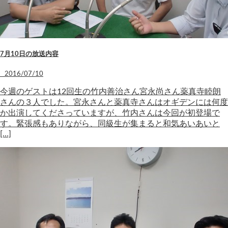
7月10日の放送内容
2016/07/10
今週のゲストは12回生の竹内善治さん宮永尚さん薬真寺睦朗
さんの３人でした。宮永さんと薬真寺さんはオギデンには何度
か出演してくださっていますが、竹内さんは今回が初登場で
す。緊張感もありながら、同級生が集まると和気あいあいと
[…]