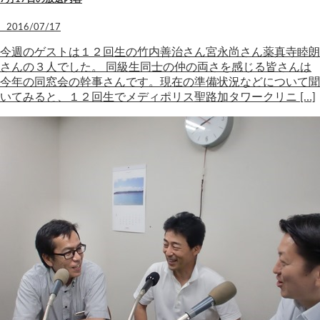
2016/07/17
今週のゲストは１２回生の竹内善治さん宮永尚さん薬真寺睦朗
さんの３人でした。 同級生同士の仲の両さを感じる皆さんは
今年の同窓会の幹事さんです。現在の準備状況などについて聞
いてみると、１２回生でメディポリス聖路加タワークリニ […]