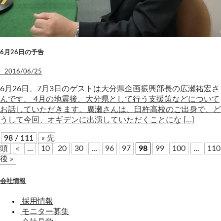
6月26日の予告
2016/06/25
6月26日、7月3日のゲストは大分県企画振興部長の広瀬祐宏さ
んです。 4月の地震後、大分県として行う支援策などについて
お話していただきます。廣瀬さんは、臼杵高校のご出身で、ど
うして今回、オギデンに出演していただくことにな […]
98 / 111
« 先
頭
«
...
10
20
30
...
96
97
98
99
100
...
110
後 »
会社情報
採用情報
モニター募集