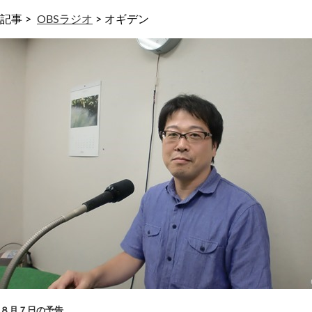
記事 >
OBSラジオ
>
オギデン
８月７日の予告