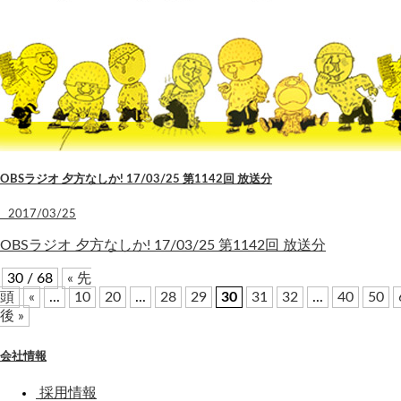
OBSラジオ 夕方なしか! 17/03/25 第1142回 放送分
2017/03/25
OBSラジオ 夕方なしか! 17/03/25 第1142回 放送分
30 / 68
« 先
頭
«
...
10
20
...
28
29
30
31
32
...
40
50
後 »
会社情報
採用情報