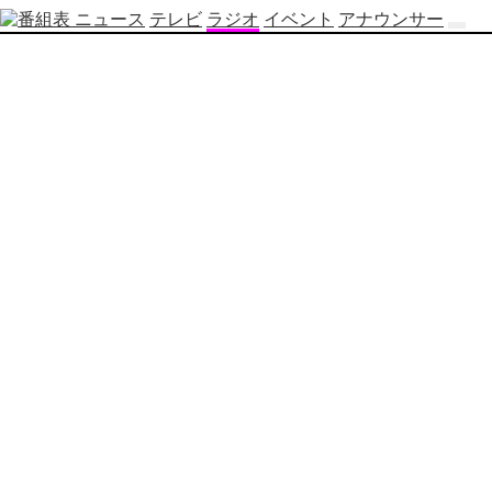
ニュース
テレビ
ラジオ
イベント
アナウンサー
テ
レ
ビ
番
組
表
OBS
制
作
番
組