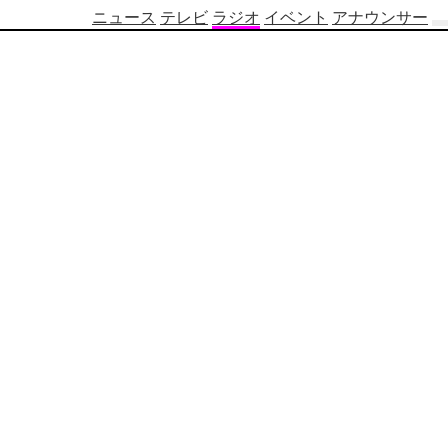
ニュース
テレビ
ラジオ
イベント
アナウンサー
テ
レ
ビ
番
組
表
OBS
制
作
番
組